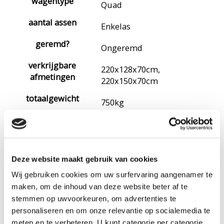
wagentype
Quad
aantal assen
Enkelas
geremd?
Ongeremd
verkrijgbare
220x128x70cm,
afmetingen
220x150x70cm
totaalgewicht
750kg
Vraag een offerte
Artikel
Voornaam
Deze website maakt gebruik van cookies
Naam
Wij gebruiken cookies om uw surfervaring aangenamer te
Bedrijf
maken, om de inhoud van deze website beter af te
BTW-nummer
stemmen op uwvoorkeuren, om advertenties te
E-mail
personaliseren en om onze relevantie op socialemedia te
Telefoon
meten en te verbeteren. U kunt categorie per categorie