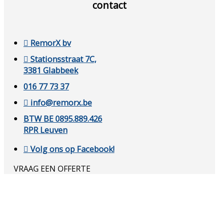
contact
RemorX bv
Stationsstraat 7C,
3381 Glabbeek
016 77 73 37
info@remorx.be
BTW BE 0895.889.426
RPR Leuven
Volg ons op Facebook!
VRAAG EEN OFFERTE
KORULO © 2026