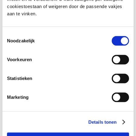
cookiestoestaan of weigeren door de passende vakjes
Gewenste afmetingen
aan te vinken.
Toestemmingsselectie
Bericht
Noodzakelijk
VERZENDEN
Voorkeuren
Statistieken
OVERZICHT
Marketing
Home
Aanbod
Details tonen
Tweedehands en promo’s
Onderhoud en herstellingen